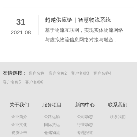
术密集、以机器替代人力、土地利用
效率大幅提升等特点。不同于传统仓
超越供应链｜智慧物流系统
31
储物流，智能仓储物流是以信息交互
基于物流互联网，实现实体物流网络
2021-08
为主线，
与虚拟物流信息网络对接与融合，实
体物流系统拥有了网络化的智慧信息
中枢，让物流系统拥有了智能，产生
了智慧物流系统。这一系统中，物流
友情链接：
客户名称
客户名称2
客户名称3
客户名称4
的机械化、标准化、自动化技术为智
客户名称5
客户名称6
慧物流系
关于我们
服务项目
新闻中心
联系我们
企业简介
公路运输
公司动态
联系我们
企业文化
国际货运
行业动态
资质证书
仓储物流
专题报道