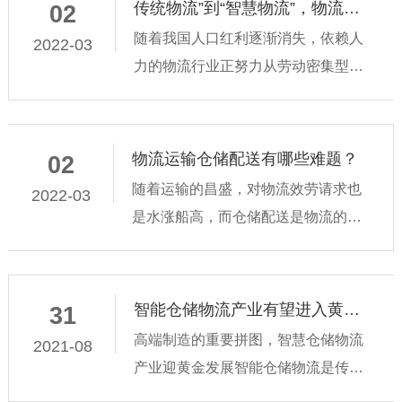
传统物流”到“智慧物流”，物流产业如何远走高飞？
02
随着我国人口红利逐渐消失，依赖人
2022-03
力的物流行业正努力从劳动密集型向
技术密集型转变，从传统模式向智慧
物流升级。面对新时代的种种挑
战，“小米加步枪”的传统办法已不能满
物流运输仓储配送有哪些难题？
02
足物流业的快速发展，传统降本增效
随着运输的昌盛，对物流效劳请求也
2022-03
的方式已
是水涨船高，而仓储配送是物流的重
要环节，仓配规划特别重要，仓规划
亦是如此，那么物流运输仓储配送的
难题有哪些。 1、效劳程度低 配送是
智能仓储物流产业有望进入黄金发展期
31
物流“较后一公里”，同时
高端制造的重要拼图，智慧仓储物流
2021-08
产业迎黄金发展智能仓储物流是传统
物流行业的下一步升级，将体现出技